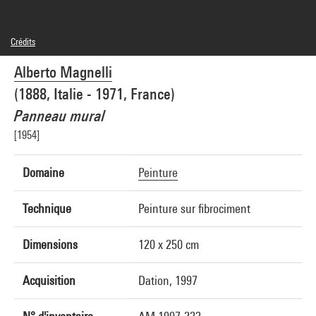
Crédits
Légende : Photo du Musée municipal, Vallauris
Alberto Magnelli
© Adagp, Paris
Crédit photographique : Musée Magnelli, Musée de la Céramique de Vallauris
(1888, Italie - 1971, France)
Réf. image : 4F17359 [RECOL]
Panneau mural
[1954]
Domaine
Peinture
Technique
Peinture sur fibrociment
Dimensions
120 x 250 cm
Acquisition
Dation, 1997