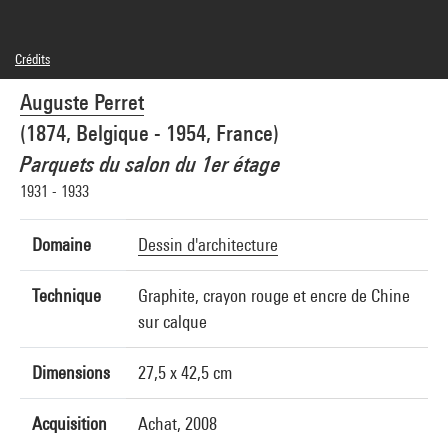
Crédits
Domaine public
Auguste Perret
Crédit photographique : Centre Pompidou, MNAM-CCI/Jean-Claude Planchet/Dist.
GrandPalaisRmn
(1874, Belgique - 1954, France)
Réf. image : 4N23662
Diffusion image :
Parquets du salon du 1er étage
GrandPalaisRmnPhoto
1931 - 1933
Domaine
Dessin d'architecture
Technique
Graphite, crayon rouge et encre de Chine
sur calque
Dimensions
27,5 x 42,5 cm
Acquisition
Achat, 2008