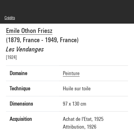
Crédits
Légende : Image du Musée de Grenoble
Emile Othon Friesz
Domaine public
Crédit photographique : André Morin
(1879, France - 1949, France)
Réf. image : 3I03731 [RECOL]
Les Vendanges
[1924]
Domaine
Peinture
Technique
Huile sur toile
Dimensions
97 x 130 cm
Acquisition
Achat de l'Etat, 1925
Attribution, 1926