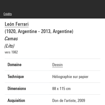
Crédits
© Fundación Augusto y León Ferrari Arte y Acervo
León Ferrari
Crédit photographique : Centre Pompidou, MNAM-CCI/Philippe Migeat/Dist.
GrandPalaisRmn
(1920, Argentine - 2013, Argentine)
Réf. image : 4N10787
Diffusion image :
Camas
GrandPalaisRmnPhoto
(Lits)
vers 1982
Domaine
Dessin
Technique
Héliographie sur papier
Dimensions
88 x 115 cm
Acquisition
Don de l'artiste, 2009