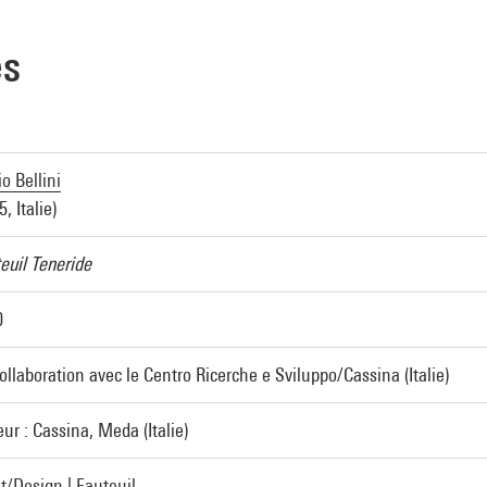
es
o Bellini
, Italie)
euil Teneride
0
ollaboration avec le Centro Ricerche e Sviluppo/Cassina (Italie)
eur : Cassina, Meda (Italie)
t/Design
|
Fauteuil