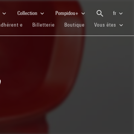
e
Collection
Pompidou+
fr
(current)
(current)
(current)
adhérent·e
Billetterie
Boutique
Vous êtes
e