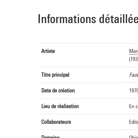
Informations détaillé
Artiste
Mari
(1935
Titre principal
Faut
Date de création
197
Lieu de réalisation
En c
Collaborateurs
Edit
Domaine
Obje