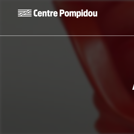
Aller au contenu principal
Centre Pompidou