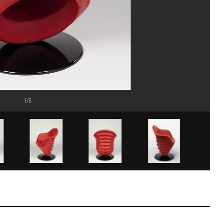
1/6
rand Prévost/Dist. GrandPalaisRmn