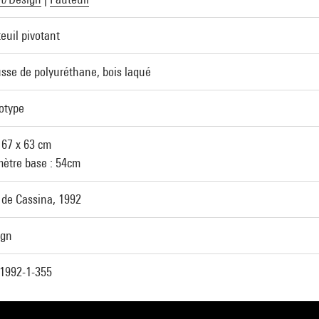
euil pivotant
se de polyuréthane, bois laqué
otype
 67 x 63 cm
ètre base : 54cm
de Cassina, 1992
ign
1992-1-355