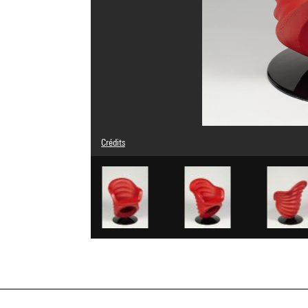
Crédits
© Mario Bellini
Crédit photographique : Centre Pompidou, MNAM-CCI/Bert
Réf. image : 4N43715
Diffusion image :
GrandPalaisRmnPhoto