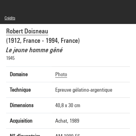
Crédits
© Robert DOISNEAU / GAMMA-RAPHO
Robert Doisneau
Crédit photographique : Centre Pompidou, MNAM-CCI/Guy Carrard/Dist.
GrandPalaisRmn
(1912, France - 1994, France)
Réf. image : 4N55526
Le jeune homme gêné
1945
Domaine
Photo
Technique
Epreuve gélatino-argentique
Dimensions
40,8 x 30 cm
Acquisition
Achat, 1989