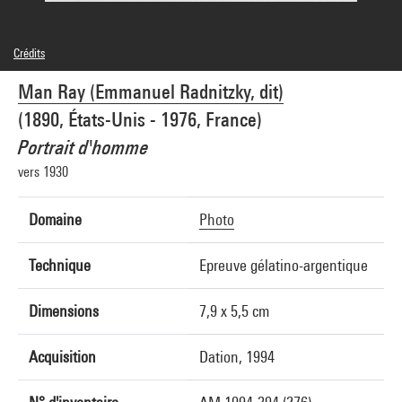
Crédits
© Man Ray Trust / Adagp, Paris
Man Ray (Emmanuel Radnitzky, dit)
Crédit photographique : Centre Pompidou, MNAM-CCI/Service de la documentation
photographique du MNAM/Dist. GrandPalaisRmn
(1890, États-Unis - 1976, France)
Réf. image : 4N12713
Diffusion image :
Portrait d'homme
GrandPalaisRmnPhoto
vers 1930
Domaine
Photo
Technique
Epreuve gélatino-argentique
Dimensions
7,9 x 5,5 cm
Acquisition
Dation, 1994