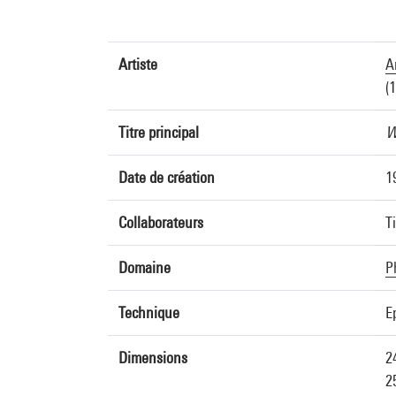
Artiste
A
(
Titre principal
W
Date de création
1
Collaborateurs
T
Domaine
P
Technique
E
Dimensions
2
2