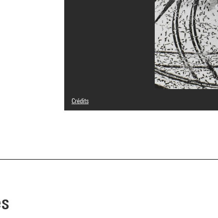
Crédits
© RMN-Grand Palais
Crédit photographique : Philippe Migeat - Centre Pompid
Réf. image : 4N07766
es