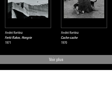
André Kertész
André Kertész
Fertö Rakos, Hongrie
Cache-cache
1971
1970
Voir plus