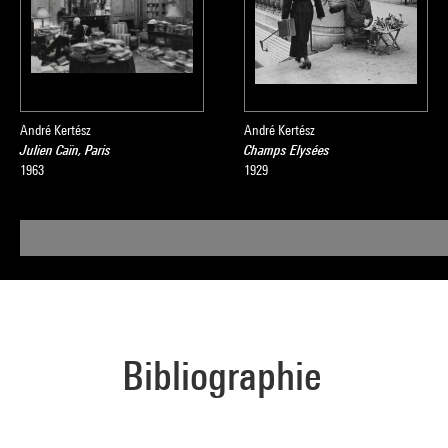
André Kertész
André Kertész
Julien Caïn, Paris
Champs Elysées
1963
1929
Bibliographie