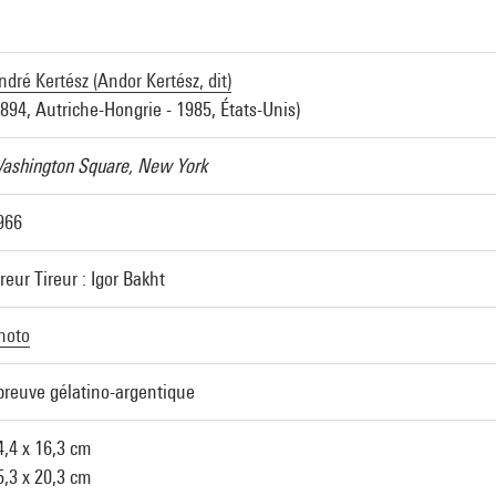
ndré Kertész (Andor Kertész, dit)
1894, Autriche-Hongrie - 1985, États-Unis)
ashington Square, New York
966
ireur Tireur : Igor Bakht
hoto
preuve gélatino-argentique
4,4 x 16,3 cm
5,3 x 20,3 cm