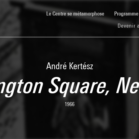
(current)
Le Centre se métamorphose
Programm
Devenir 
André Kertész
gton Square, N
1966