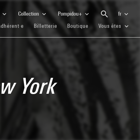
e
Collection
Pompidou+
fr
(current)
(current)
(current)
adhérent·e
Billetterie
Boutique
Vous êtes
ew York