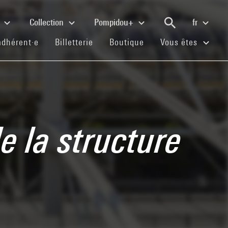
e
Collection
Pompidou+
fr
(current)
(current)
(current)
adhérent·e
Billetterie
Boutique
Vous êtes
e la structure