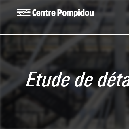
Aller au contenu principal
Centre Pompidou
Etude de déta