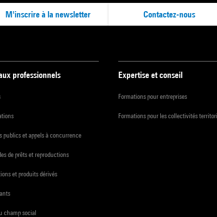
M'inscrire à la newsletter
Contactez-nous
 aux professionnels
Expertise et conseil
s
Formations pour entreprises
ations
Formations pour les collectivités territor
 publics et appels à concurrence
s de prêts et reproductions
ions et produits dérivés
ants
du champ social