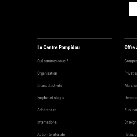
Le Centre Pompidou
Offre
Qui sommes-nous ?
Groupe
Organisation
Privatis
Bilans d'activité
Marchés
Emplois et stages
Demande
Adhérent·es
Publicat
International
Enseign
Action territoriale
Relais 