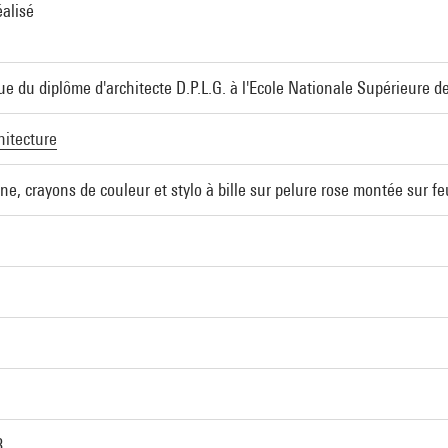
éalisé
ue du diplôme d'architecte D.P.L.G. à l'Ecole Nationale Supérieure d
hitecture
ne, crayons de couleur et stylo à bille sur pelure rose montée sur fe
8