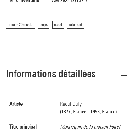
N° d'inventaire
AM 2923 D (137 R)
années 20 (mode)
corps
nœud
vêtement
Informations détaillées
Artiste
Raoul Dufy
(1877, France - 1953, France)
Titre principal
Mannequin de la maison Poiret