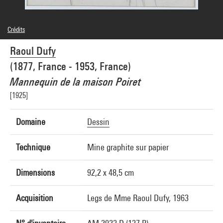
Crédits
Légende : Récolement, image du Musée des Tissus - Chambre de commerce et
Raoul Dufy
d'industrie de Lyon
Domaine public
(1877, France - 1953, France)
Crédit photographique : Musée des Tissus - Chambre de commerce et d'industrie de
Lyon
Mannequin de la maison Poiret
Réf. image : 5A04089
[1925]
Diffusion image :
GrandPalaisRmnPhoto
Domaine
Dessin
Technique
Mine graphite sur papier
Dimensions
92,2 x 48,5 cm
Acquisition
Legs de Mme Raoul Dufy, 1963