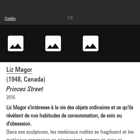
1/3
Crédits
© droits réservés
Crédit photographique : Centre Pompidou, MNAM-CCI/Philippe Migeat/Dist.
GrandPalaisRmn
Réf. image : 4N94125
Diffusion image :
GrandPalaisRmnPhoto
Liz Magor
(1948, Canada)
Princes Street
2016
Liz Magor s'intéresse à la vie des objets ordinaires et ce qu'ils
révèlent de nos habitudes de consommation, de soin ou
d'obsession.
Dans ses sculptures, les matériaux nobles se fragilisent et les
matériaux provisoires se pérennisent, comme ici avec ce