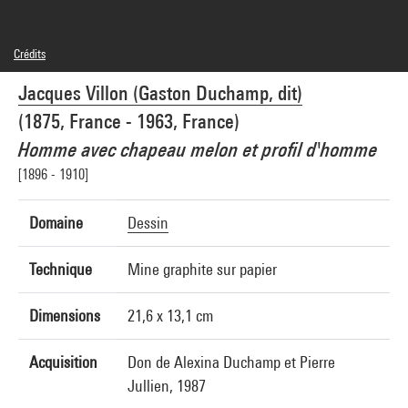
Crédits
© Jacques Villon / Adagp, Paris
Jacques Villon (Gaston Duchamp, dit)
Crédit photographique : Centre Pompidou, MNAM-CCI/Philippe Migeat/Dist.
GrandPalaisRmn
(1875, France - 1963, France)
Réf. image : 4N73697
Diffusion image :
Homme avec chapeau melon et profil d'homme
GrandPalaisRmnPhoto
[1896 - 1910]
Domaine
Dessin
Technique
Mine graphite sur papier
Dimensions
21,6 x 13,1 cm
Acquisition
Don de Alexina Duchamp et Pierre
Jullien, 1987