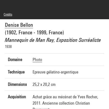
Crédits
© Succession Denise Bellon
Denise Bellon
Crédit photographique : Centre Pompidou, MNAM-CCI/Georges Meguerditchian/Dist.
GrandPalaisRmn
(1902, France - 1999, France)
Réf. image : 4N68113
Mannequin de Man Ray, Exposition Surréaliste
1938
Domaine
Photo
Technique
Epreuve gélatino-argentique
Dimensions
25,2 x 20,2 cm
Acquisition
Achat grâce au mécénat de Yves Rocher,
2011. Ancienne collection Christian