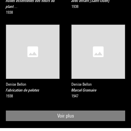
huiles essentielles des fleurs ou
avec enfant [Saint-Ouen]
plant…
1938
1938
Denise Bellon
Denise Bellon
Fabrication de pelotes
Marcel Gromaire
1938
1947
Voir plus