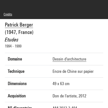
Crédits
© Patrick Berger
Patrick Berger
Crédit photographique : Centre Pompidou, MNAM-CCI/Georges Meguerditchian/Dist.
GrandPalaisRmn
(1947, France)
Réf. image : 4N26492
Etudes
1994 - 1999
Domaine
Dessin d'architecture
Technique
Encre de Chine sur papier
Dimensions
49 x 63 cm
Acquisition
Don de l'artiste, 2012