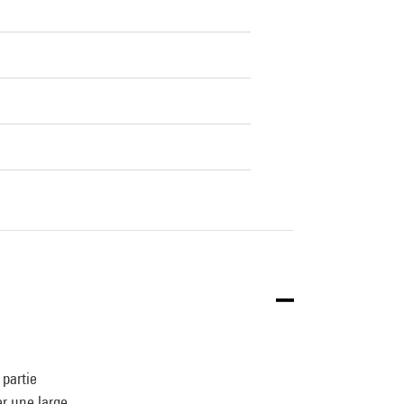
 partie
er une large