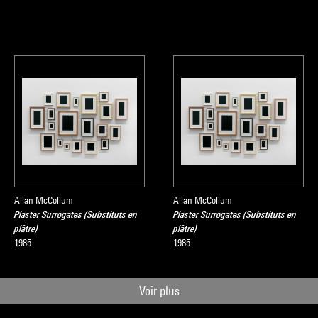
r
logue
Collection art contemporain - La collection du Centre Pompidou
sous la direction de Sophie Duplaix, Paris, Centre Pompidou, 2007
Allan McCollum
Allan McCollum
Plaster Surrogates (Substituts en
Plaster Surrogates (Substituts en
plâtre)
plâtre)
1985
1985
Voir plus