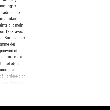
aintings ».
 cadre et marie-
un artéfact
ints à la main,
, en 1982, avec
ter Surrogates »
 comme des
 peuvent être
peinture n’est
re tel objet
ation des
à l’arrière-plan
ées. Il trouve
éprendre aux
ome noir