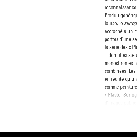
reconnaissance :
Produit génériqu
louise, le
surrog
accroché à un m
parfois d’une se
la série des « P
– dont il exist
monochromes noi
combinées. Les
en réalité qu’un
comme peinture p
« Plaster Surro
d’images publié
là la confirmat
surrogates
. La 
encadré dans les