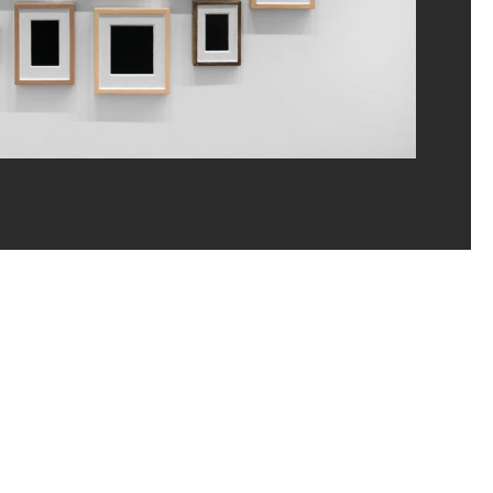
s le cadre de la présentation des Collections Contemporaines, niveau 4, avril 2011
e Pompidou, MNAM-CCI