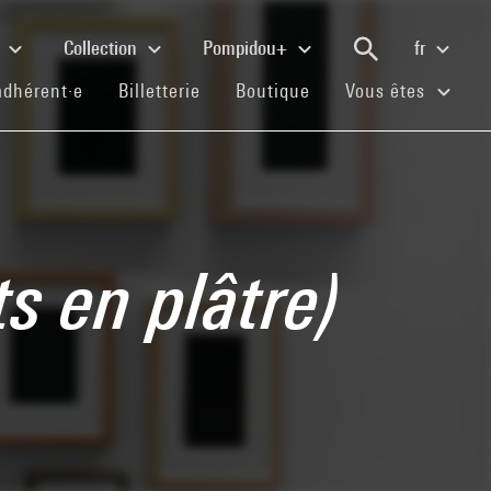
e
Collection
Pompidou+
fr
(current)
(current)
(current)
adhérent·e
Billetterie
Boutique
Vous êtes
s en plâtre)