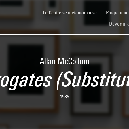
(current)
Le Centre se métamorphose
Programm
Devenir 
Allan McCollum
rogates (Substitut
1985