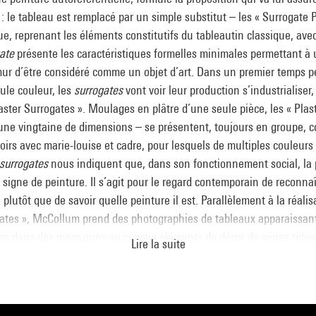
 le tableau est remplacé par un simple substitut – les « Surrogate P
e, reprenant les éléments constitutifs du tableautin classique, avec
ate
présente les caractéristiques formelles minimales permettant à 
ur d’être considéré comme un objet d’art. Dans un premier temps pe
ule couleur, les
surrogates
vont voir leur production s’industrialiser
laster Surrogates ». Moulages en plâtre d’une seule pièce, les « Plas
e une vingtaine de dimensions – se présentent, toujours en groupe,
rs avec marie-louise et cadre, pour lesquels de multiples couleurs
surrogates
nous indiquent que, dans son fonctionnement social, la 
 signe de peinture. Il s’agit pour le regard contemporain de reconnaît
lutôt que de savoir quelle peinture il est. Parallèlement à la réalis
gates », McCollum prend des photographies de tableaux apparaissant 
es dans des magazines ou comme éléments de décor de séries télévis
Lire la suite
ion de son analyse : les tableaux photographiés ressemblent à s’y m
peinture sans aura, définitivement sécularisée, est un petit monochr
 règles de l’art.