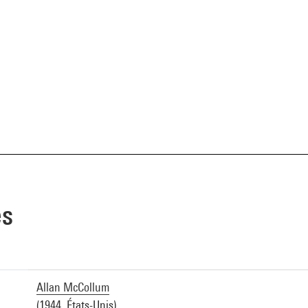
es
Allan McCollum
(1944, États-Unis)