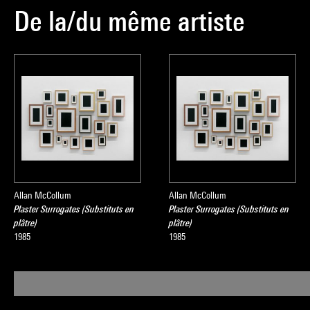
De la/du même artiste
Michel Gauthie
Source :
Extrait du cata
d'art moderne
, 
Allan McCollum
Allan McCollum
Plaster Surrogates (Substituts en
Plaster Surrogates (Substituts en
plâtre)
plâtre)
1985
1985