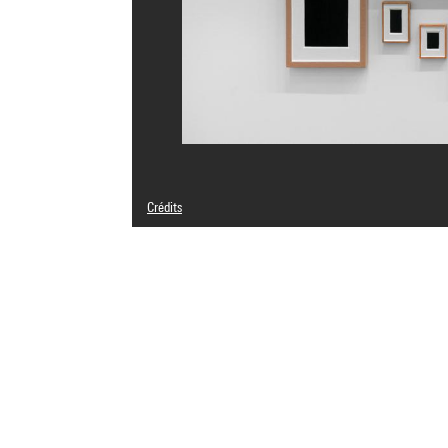
Crédits
Légende : Reproduction photographique des 20 éléments, dan
© Allan McCollum
Crédit photographique : Georges Meguerditchian - Centr
Réf. image : 4N51520