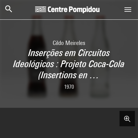
Aller au contenu principal
Centre Pompidou
Cildo Meireles
Inserções em Circuitos
Ideológicos : Projeto Coca-Cola
(Insertions en …
1970