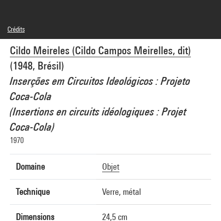
Crédits
© Cildo Meireles
Cildo Meireles (Cildo Campos Meirelles, dit)
Crédit photographique : Centre Pompidou, MNAM-CCI/Philippe Migeat/Dist.
GrandPalaisRmn
(1948, Brésil)
Réf. image : 4N63536
Diffusion image :
Inserções em Circuitos Ideológicos : Projeto
GrandPalaisRmnPhoto
Coca-Cola
(Insertions en circuits idéologiques : Projet
Coca-Cola)
1970
Domaine
Objet
Technique
Verre, métal
Dimensions
24,5 cm