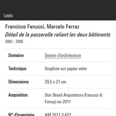
Crédits
© Francisco Fanucci, © Marcelo Ferraz
Francisco Fanucci, Marcelo Ferraz
Crédit photographique : Centre Pompidou, MNAM-CCI/Philippe Migeat/Dist.
GrandPalaisRmn
Détail de la passerelle reliant les deux bâtiments
Réf. image : 4N28001
Diffusion image :
2002 - 2006
GrandPalaisRmnPhoto
Domaine
Dessin d'architecture
Technique
Graphite sur papier velin
Dimensions
29,5 x 21 cm
Acquisition
Don Brasil Arquitetura (Fanucci &
Ferraz) en 2011
N° d'inventaire
AM 2011-2-621