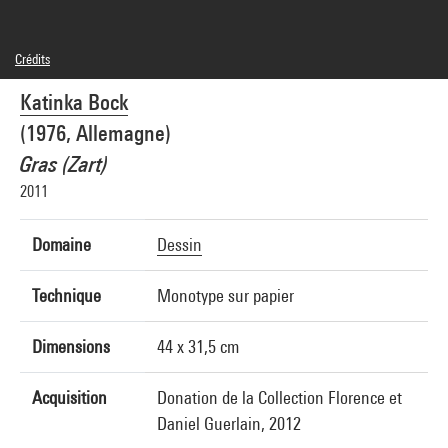
Crédits
© Katinka Bock
Katinka Bock
Crédit photographique : André Morin/Dist. GrandPalaisRmn
Réf. image : 4L02519
(1976, Allemagne)
Diffusion image :
GrandPalaisRmnPhoto
Gras (Zart)
2011
Domaine
Dessin
Technique
Monotype sur papier
Dimensions
44 x 31,5 cm
Acquisition
Donation de la Collection Florence et
Daniel Guerlain, 2012