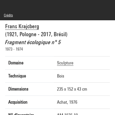
Crédits
© Frans Krajcberg
Frans Krajcberg
Crédit photographique : Centre Pompidou, MNAM-CCI/Jacques Faujour/Dist.
GrandPalaisRmn
(1921, Pologne - 2017, Brésil)
Réf. image : 4R05836 [1997 CX 0605]
Diffusion image :
Fragment écologique n° 5
GrandPalaisRmnPhoto
1973 - 1974
Domaine
Sculpture
Technique
Bois
Dimensions
235 x 152 x 43 cm
Acquisition
Achat, 1976