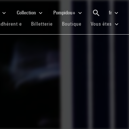
e
Collection
Pompidou+
fr
(current)
(current)
(current)
adhérent·e
Billetterie
Boutique
Vous êtes