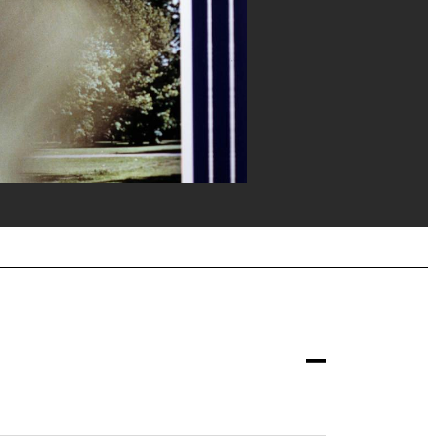
vice de la documentation photographique du MNAM/Dist. GrandPalaisRmn