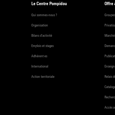
Le Centre Pompidou
Offre
Qui sommes-nous ?
Groupe
Organisation
Privatis
Bilans d'activité
Marchés
Emplois et stages
Demande
Adhérent·es
Publicat
International
Enseign
Action territoriale
Relais 
Catalogu
Recher
Accès a