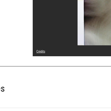
Crédits
Légende : Photogrammes
© droits réservés
Crédit photographique : Centre Pompidou, MNAM-CCI/Ser
Réf. image : 4N11664
Diffusion image :
GrandPalaisRmnPhoto
es