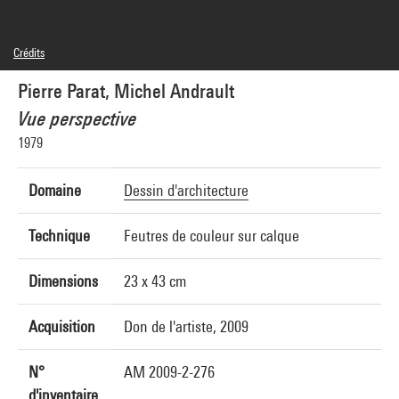
Crédits
© Pierre Parat, © Michel Andrault
Pierre Parat, Michel Andrault
Crédit photographique : Centre Pompidou, MNAM-CCI/Georges Meguerditchian/Dist.
GrandPalaisRmn
Vue perspective
Réf. image : 4N23216
Diffusion image :
1979
GrandPalaisRmnPhoto
Domaine
Dessin d'architecture
Technique
Feutres de couleur sur calque
Dimensions
23 x 43 cm
Acquisition
Don de l'artiste, 2009
N°
AM 2009-2-276
d'inventaire