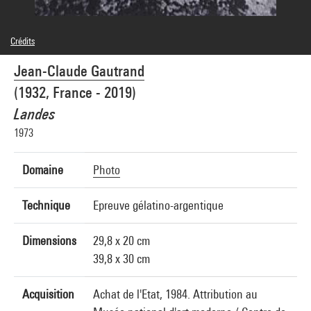
Crédits
© SAIF
Jean-Claude Gautrand
Crédit photographique : Centre Pompidou, MNAM-CCI/Philippe Migeat/Dist.
GrandPalaisRmn
(1932, France - 2019)
Réf. image : 1A17953 [1989 X 0309]
Landes
1973
Domaine
Photo
Technique
Epreuve gélatino-argentique
Dimensions
29,8 x 20 cm
39,8 x 30 cm
Acquisition
Achat de l'Etat, 1984. Attribution au