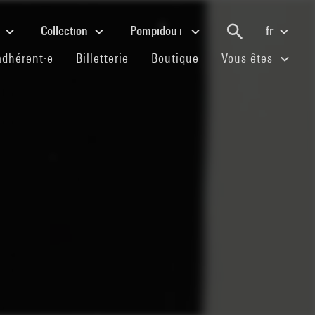
e
Collection
Pompidou+
fr
(current)
(current)
(current)
adhérent·e
Billetterie
Boutique
Vous êtes