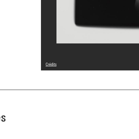
Crédits
© Ian Paterson
Crédit photographique : Centre Pompidou, MNAM-CCI/Phil
Réf. image : 4N51735
Diffusion image :
GrandPalaisRmnPhoto
es