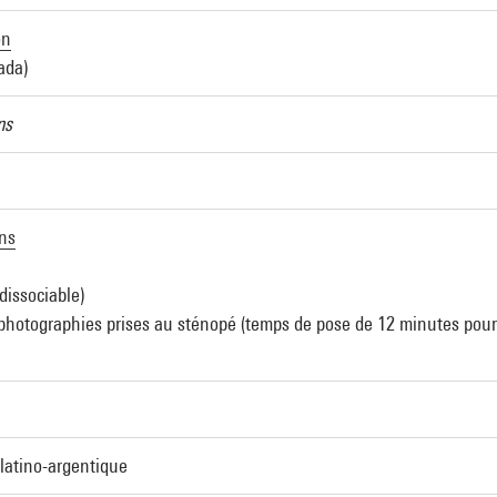
on
ada)
ns
ons
dissociable)
 photographies prises au sténopé (temps de pose de 12 minutes pour
latino-argentique