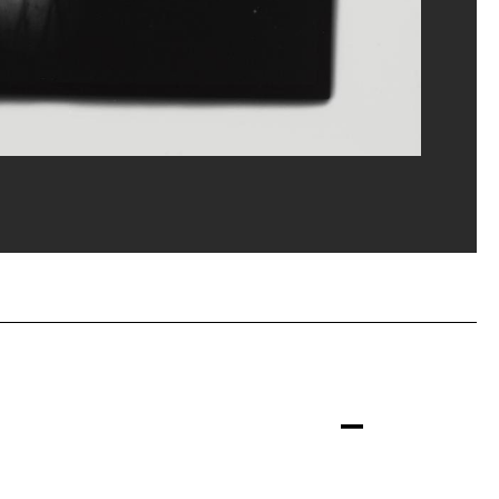
ippe Migeat/Dist. GrandPalaisRmn