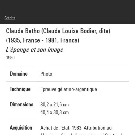
Crédits
© John Batho
Claude Batho (Claude Louise Bodier, dite)
Crédit photographique : Audrey Laurans - Centre Pompidou, MNAM-CCI
Réf. image : 4N96030
(1935, France - 1981, France)
Diffusion image :
GrandPalaisRmnPhoto
L'éponge et son image
1980
Domaine
Photo
Technique
Epreuve gélatino-argentique
Dimensions
30,2 x 21,6 cm
40,4 x 30,3 cm
Acquisition
Achat de l'Etat, 1983. Attribution au