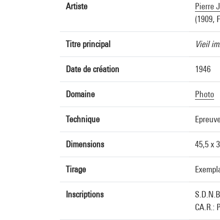
Artiste
Pierre 
(1909, 
Titre principal
Vieil i
Date de création
1946
Domaine
Photo
Technique
Epreuve
Dimensions
45,5 x 
Tirage
Exempla
Inscriptions
S.D.N.B
CA.R.: 