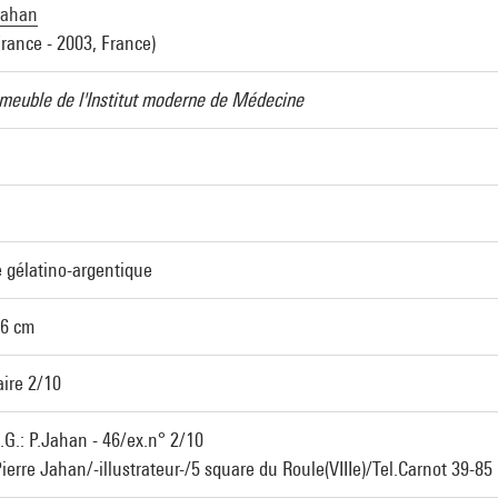
Jahan
France - 2003, France)
mmeuble de l'Institut moderne de Médecine
 gélatino-argentique
36 cm
ire 2/10
.G.: P.Jahan - 46/ex.n° 2/10
Pierre Jahan/-illustrateur-/5 square du Roule(VIIIe)/Tel.Carnot 39-85