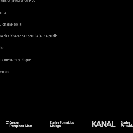
ions et produits dérivés
ants
du champ social
e des itinérances pour le jeune public
che
ux archives publiques
presse