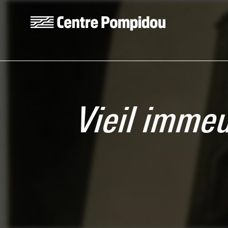
Aller au contenu principal
Centre Pompidou
Vieil immeu