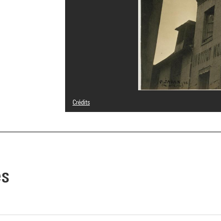
Crédits
© Pierre Jahan /Agence Roger-Viollet
Crédit photographique : Centre Pompidou, MNAM-CCI/Ada
Réf. image : 4R10428 [1996 CX 0622]
es