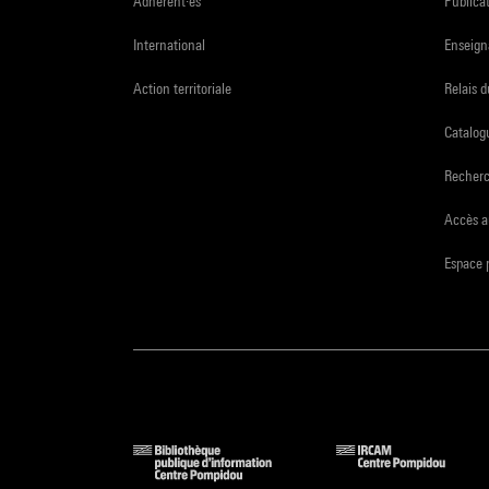
Adhérent·es
Publicat
International
Enseign
Action territoriale
Relais 
Catalogu
Recher
Accès a
Espace 