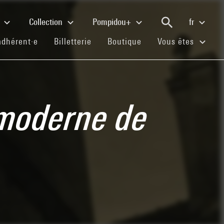
e
Collection
Pompidou+
fr
(current)
(current)
(current)
adhérent·e
Billetterie
Boutique
Vous êtes
t moderne de