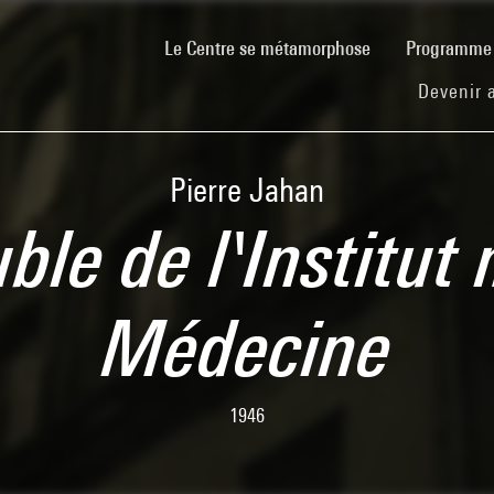
(current)
Le Centre se métamorphose
Programm
Devenir 
Pierre Jahan
ble de l'Institu
Médecine
1946