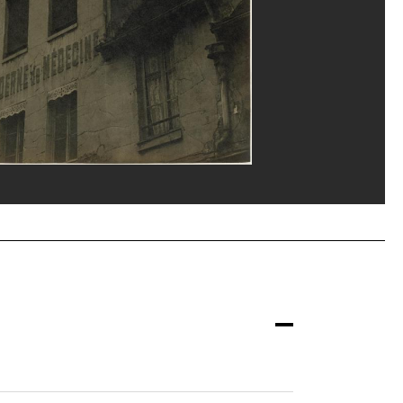
m Rzepka/Dist. GrandPalaisRmn