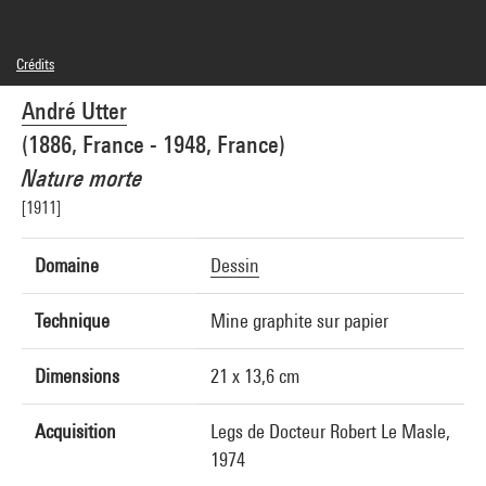
Crédits
Domaine public
André Utter
Crédit photographique : Centre Pompidou, MNAM-CCI/Philippe Migeat/Dist.
GrandPalaisRmn
(1886, France - 1948, France)
Réf. image : 4N91254
Diffusion image :
Nature morte
GrandPalaisRmnPhoto
[1911]
Domaine
Dessin
Technique
Mine graphite sur papier
Dimensions
21 x 13,6 cm
Acquisition
Legs de Docteur Robert Le Masle,
1974