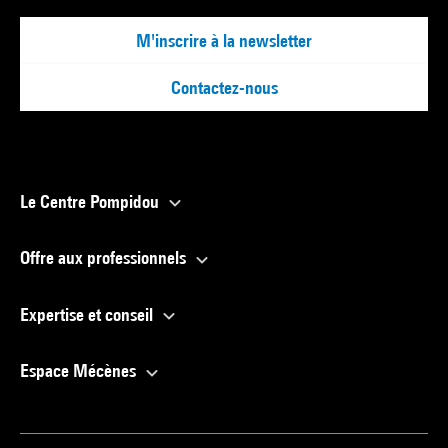
Editeurs, 2022 (reprod. coul. p. 100) . N° isbn 979-1-0370-
M'inscrire à la newsletter
1863-2
Voir la notice sur le portail de la Bibliothèque Kandinsky
Contactez-nous
Le Centre Pompidou
Offre aux professionnels
Expertise et conseil
Espace Mécènes