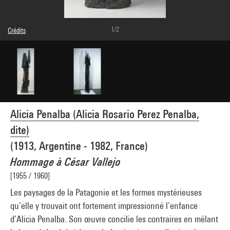
1/2
Crédits
© The heirs of the Alicia Penalba´s Estate
Crédit photographique : Centre Pompidou, MNAM-CCI/Service de la documentation
photographique du MNAM/Dist. GrandPalaisRmn
Réf. image : 4R04305 [1995 CX 0498]
Alicia Penalba (Alicia Rosario Perez Penalba,
dite)
(1913, Argentine - 1982, France)
Hommage à César Vallejo
[1955 / 1960]
Les paysages de la Patagonie et les formes mystérieuses
qu’elle y trouvait ont fortement impressionné l’enfance
d’Alicia Penalba. Son œuvre concilie les contraires en mêlant