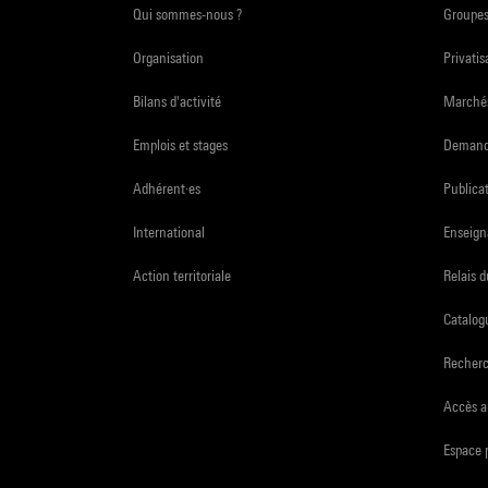
Qui sommes-nous ?
Groupe
Organisation
Privatis
Bilans d'activité
Marchés
Emplois et stages
Demande
Adhérent·es
Publicat
International
Enseign
Action territoriale
Relais 
Catalogu
Recher
Accès a
Espace 