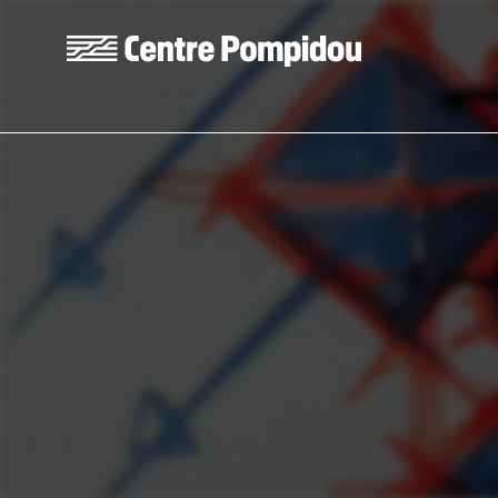
Aller au contenu principal
Centre Pompidou