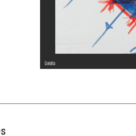
Crédits
© Pierre Parat
Crédit photographique : Centre Pompidou, MNAM-CCI/Geo
Réf. image : 4N22901
Diffusion image :
GrandPalaisRmnPhoto
es