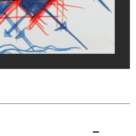
rges Meguerditchian/Dist. GrandPalaisRmn