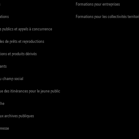
s
Formations pour entreprises
ations
Formations pour les collectivités territor
 publics et appels à concurrence
s de prêts et reproductions
ions et produits dérivés
ants
du champ social
e des itinérances pour le jeune public
che
ux archives publiques
presse