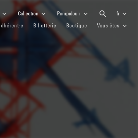
e
Collection
Pompidou+
fr
(current)
(current)
(current)
adhérent·e
Billetterie
Boutique
Vous êtes