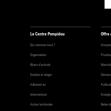
Le Centre Pompidou
Offre
Qui sommes-nous ?
Groupe
Organisation
Privatis
Bilans d'activité
Marchés
Emplois et stages
Demande
Adhérent·es
Publicat
International
Enseign
Action territoriale
Relais 