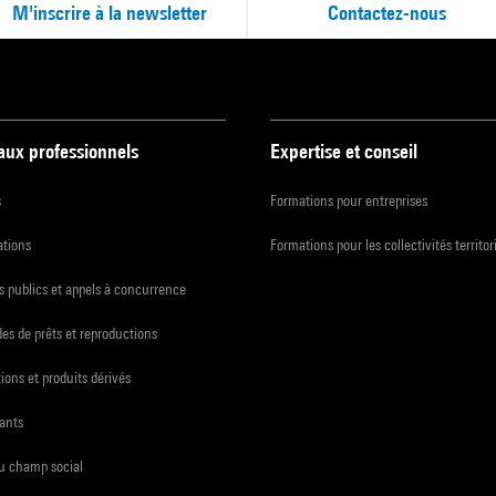
M'inscrire à la newsletter
Contactez-nous
 aux professionnels
Expertise et conseil
s
Formations pour entreprises
ations
Formations pour les collectivités territor
 publics et appels à concurrence
s de prêts et reproductions
ions et produits dérivés
ants
du champ social