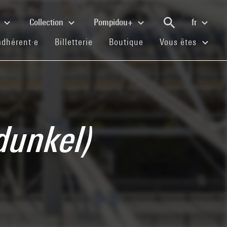
e
Collection
Pompidou+
fr
(current)
(current)
(current)
adhérent·e
Billetterie
Boutique
Vous êtes
 dunkel)