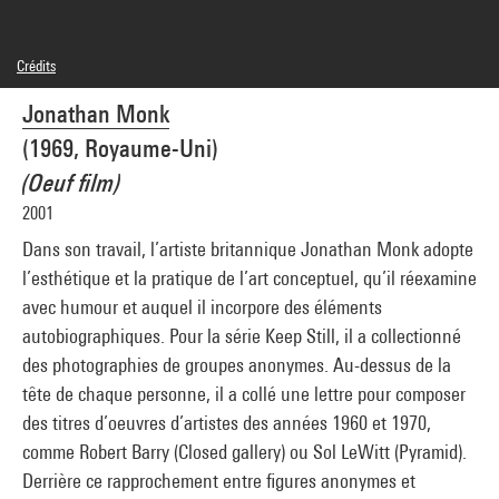
Crédits
© Jonathan Monk
Jonathan Monk
Crédit photographique : Centre Pompidou, MNAM-CCI/Audrey Laurans/Dist.
GrandPalaisRmn
(1969, Royaume-Uni)
Réf. image : 4N85544
Diffusion image :
(Oeuf film)
GrandPalaisRmnPhoto
2001
Dans son travail, l’artiste britannique Jonathan Monk adopte
l’esthétique et la pratique de l’art conceptuel, qu’il réexamine
avec humour et auquel il incorpore des éléments
autobiographiques. Pour la série Keep Still, il a collectionné
des photographies de groupes anonymes. Au-dessus de la
tête de chaque personne, il a collé une lettre pour composer
des titres d’oeuvres d’artistes des années 1960 et 1970,
comme Robert Barry (Closed gallery) ou Sol LeWitt (Pyramid).
Derrière ce rapprochement entre figures anonymes et