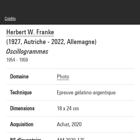
Crédits
© Adagp, Paris
Herbert W. Franke
Crédit photographique : Centre Pompidou, MNAM-CCI/Audrey Laurans/Dist.
GrandPalaisRmn
(1927, Autriche - 2022, Allemagne)
Réf. image : 4N97290
Diffusion image :
Oscillogrammes
GrandPalaisRmnPhoto
1954 - 1959
Domaine
Photo
Technique
Epreuve gélatino-argentique
Dimensions
18 x 24 cm
Acquisition
Achat, 2020