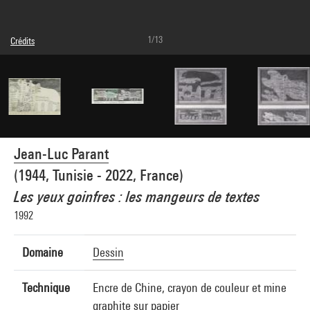
1/13
Crédits
Légende : Element 13 du diptyque
© Adagp, Paris
Crédit photographique : Centre Pompidou, MNAM-CCI/Audrey Laurans/Dist.
GrandPalaisRmn
Réf. image : 4N94436
Diffusion image :
GrandPalaisRmnPhoto
Jean-Luc Parant
(1944, Tunisie - 2022, France)
Les yeux goinfres : les mangeurs de textes
1992
Domaine
Dessin
Technique
Encre de Chine, crayon de couleur et mine
graphite sur papier