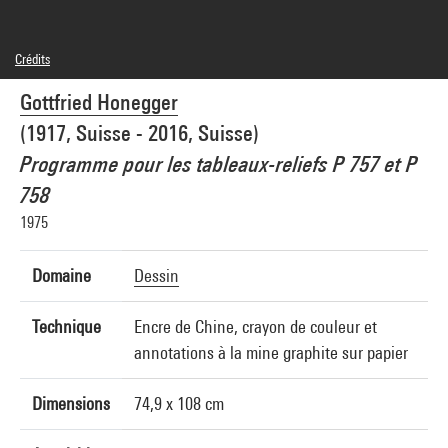
Crédits
© Gottfried Honegger Estate
Gottfried Honegger
Crédit photographique : Centre Pompidou, MNAM-CCI/Georges Meguerditchian/Dist.
GrandPalaisRmn
(1917, Suisse - 2016, Suisse)
Réf. image : 4N05451
Diffusion image :
Programme pour les tableaux-reliefs P 757 et P
GrandPalaisRmnPhoto
758
1975
Domaine
Dessin
Technique
Encre de Chine, crayon de couleur et
annotations à la mine graphite sur papier
Dimensions
74,9 x 108 cm