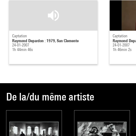
Captation
Captation
Raymond Depardon : 1979, San Clemente
Raymond Depa
24-01-2007
24-01-2007
1h 44min 46s
1h 46min 2s
De la/du même artiste