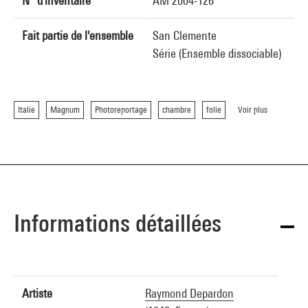
N° d'inventaire
AM 2004-126
Fait partie de l'ensemble
San Clemente
Série (Ensemble dissociable)
Italie
Magnum
Photoreportage
chambre
folie
Voir plus
Informations détaillées
Artiste
Raymond Depardon