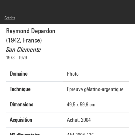
Crédits
© Raymond Depardon / Magnum Photos
Raymond Depardon
Crédit photographique : Centre Pompidou, MNAM-CCI/Georges Meguerditchian/Dist.
GrandPalaisRmn
(1942, France)
Réf. image : 4N01049
San Clemente
1978 - 1979
Domaine
Photo
Technique
Epreuve gélatino-argentique
Dimensions
49,5 x 59,9 cm
Acquisition
Achat, 2004