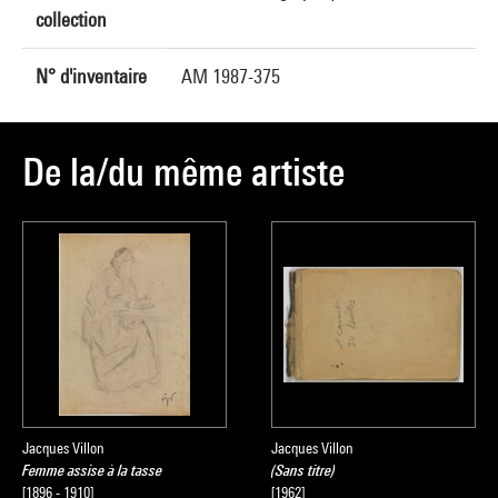
collection
N° d'inventaire
AM 1987-375
De la/du même artiste
Jacques Villon
Jacques Villon
Femme assise à la tasse
(Sans titre)
[1896 - 1910]
[1962]