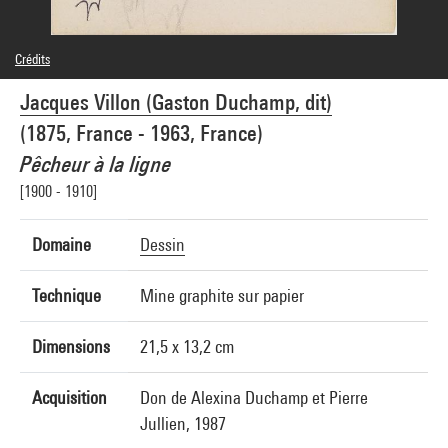
Crédits
© Jacques Villon / Adagp, Paris
Jacques Villon (Gaston Duchamp, dit)
Crédit photographique : Centre Pompidou, MNAM-CCI/Georges Meguerditchian/Dist.
GrandPalaisRmn
(1875, France - 1963, France)
Réf. image : 4N74566
Diffusion image :
Pêcheur à la ligne
GrandPalaisRmnPhoto
[1900 - 1910]
Domaine
Dessin
Technique
Mine graphite sur papier
Dimensions
21,5 x 13,2 cm
Acquisition
Don de Alexina Duchamp et Pierre
Jullien, 1987