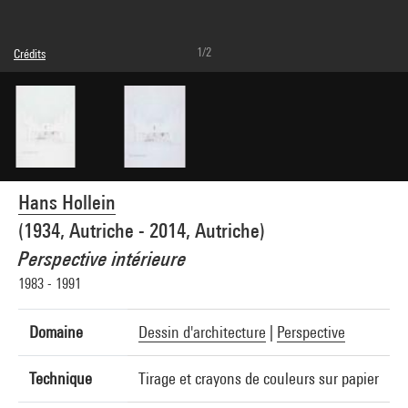
1/2
Crédits
© Private Archive Hollein
Crédit photographique : Centre Pompidou, MNAM-CCI/Audrey Laurans/Dist.
GrandPalaisRmn
Réf. image : 4N37109
Diffusion image :
GrandPalaisRmnPhoto
Hans Hollein
(1934, Autriche - 2014, Autriche)
Perspective intérieure
1983 - 1991
Domaine
Dessin d'architecture
|
Perspective
Technique
Tirage et crayons de couleurs sur papier