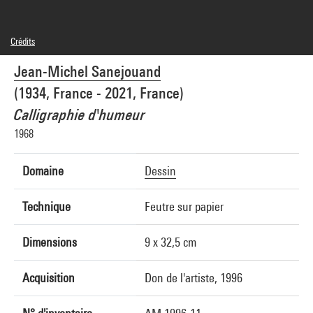
Crédits
© Succession Sanejouand
Jean-Michel Sanejouand
Crédit photographique : Centre Pompidou, MNAM-CCI/Philippe Migeat/Dist.
GrandPalaisRmn
(1934, France - 2021, France)
Réf. image : 4R11751 [1996 CX 0161]
Diffusion image :
Calligraphie d'humeur
GrandPalaisRmnPhoto
1968
Domaine
Dessin
Technique
Feutre sur papier
Dimensions
9 x 32,5 cm
Acquisition
Don de l'artiste, 1996