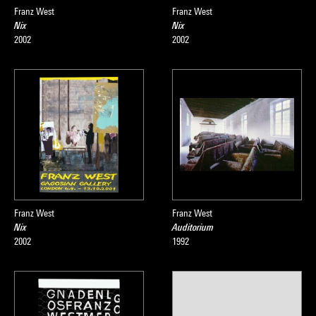
Franz West
Franz West
Nix
Nix
Source :
2002
2002
Extrait du catalogue
Collection art contemporain - La
collection du Centre Pompidou, Musée national d'art moderne
, sous la direction de Sophie Duplaix, Paris, Centre Pompidou,
2007
Franz West
Franz West
Nix
Auditorium
2002
1992