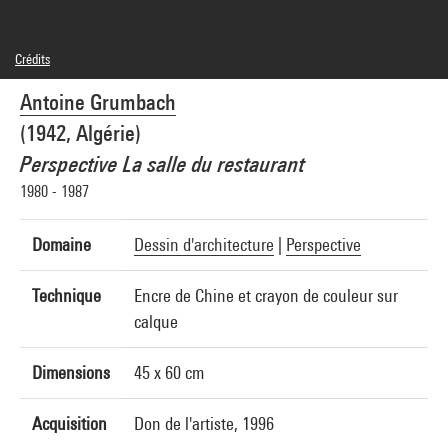
Crédits
© Antoine Grumbach
Antoine Grumbach
Crédit photographique : Centre Pompidou, MNAM-CCI/Jacques Faujour/Dist.
GrandPalaisRmn
(1942, Algérie)
Réf. image : 4F30066 [2000 CX 3021]
Diffusion image :
Perspective La salle du restaurant
GrandPalaisRmnPhoto
1980 - 1987
Domaine
Dessin d'architecture
|
Perspective
Technique
Encre de Chine et crayon de couleur sur
calque
Dimensions
45 x 60 cm
Acquisition
Don de l'artiste, 1996