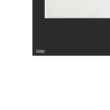
Crédits
Frédérique Nitzschké Groen
Crédit photographique : Audrey Laurans - Centre Pompid
Réf. image : 4N35312
Diffusion image :
GrandPalaisRmnPhoto