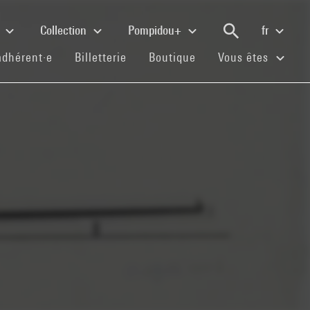
e
Collection
Pompidou+
fr
(current)
(current)
(current)
adhérent·e
Billetterie
Boutique
Vous êtes