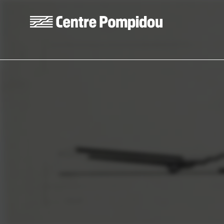
Aller au contenu principal
Centre Pompidou