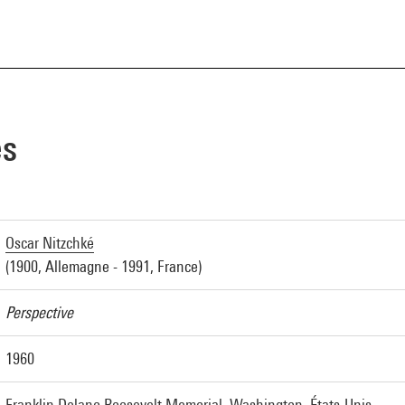
es
Oscar Nitzchké
(1900, Allemagne - 1991, France)
Perspective
1960
Franklin Delano Roosevelt Memorial, Washington, États-Unis