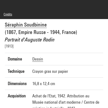
Crédits
Domaine public
Séraphin Soudbinine
Crédit photographique : Centre Pompidou, MNAM-CCI/Philippe Migeat/Dist.
GrandPalaisRmn
(1867, Empire Russe - 1944, France)
Réf. image : 4N67569
Portrait d'Auguste Rodin
[1913]
Domaine
Dessin
Technique
Crayon gras sur papier
Dimensions
16,8 x 12,4 cm
Acquisition
Achat de l'Etat, 1942. Attribution au
Musée national d'art moderne / Centre de