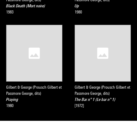
Black Death (Mort noire)
Up
Source :
1983
1980
Extrait du catalogue
Collection art contemporain - La
collection du Centre Pompidou, Musée national d'art moderne
, sous la direction de Sophie Duplaix, Paris, Centre Pompidou,
2007
Gilbert & George (Prousch Gilbert et
Gilbert & George (Prousch Gilbert et
Passmore George, dits)
Passmore George, dits)
Praying
The Bar n° 1 (Le bar n° 1)
1980
[1972]