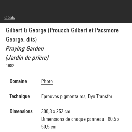
Crédits
© Gilbert & George
Gilbert & George (Prousch Gilbert et Passmore
Crédit photographique : Centre Pompidou, MNAM-CCI/Service de la documentation
photographique du MNAM/Dist. GrandPalaisRmn
George, dits)
Réf. image : 4R00074 [1984 CX 0018]
Diffusion image :
Praying Garden
GrandPalaisRmnPhoto
(Jardin de prière)
1982
Domaine
Photo
Technique
Epreuves pigmentaires, Dye Transfer
Dimensions
300,3 x 252 cm
Dimensions de chaque panneau : 60,5 x
50,5 cm