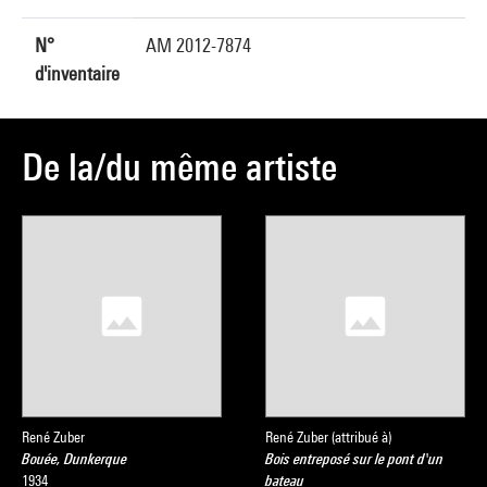
N°
AM 2012-7874
d'inventaire
De la/du même artiste
René Zuber
René Zuber (attribué à)
Bouée, Dunkerque
Bois entreposé sur le pont d'un
1934
bateau