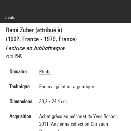
Crédits
© droits réservés
René Zuber (attribué à)
Crédit photographique : Centre Pompidou, MNAM-CCI/Dist. GrandPalaisRmn
Réf. image : 4N83580
(1902, France - 1979, France)
Lectrice en bibliothèque
vers 1940
Domaine
Photo
Technique
Epreuve gélatino-argentique
Dimensions
30,2 x 24,4 cm
Acquisition
Achat grâce au mécénat de Yves Rocher,
2011. Ancienne collection Christian