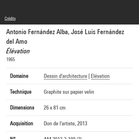
Crédits
© Antonio Fernández Alba, © José Luis Fernández del Amo
Antonio Fernández Alba, José Luis Fernández
Crédit photographique : Centre Pompidou, MNAM-CCI/Georges Meguerditchian/Dist.
GrandPalaisRmn
del Amo
Réf. image : 4N26720
Élévation
1965
Domaine
Dessin d'architecture
|
Elévation
Technique
Graphite sur papier velin
Dimensions
26 x 81 cm
Acquisition
Don de l'artiste, 2013