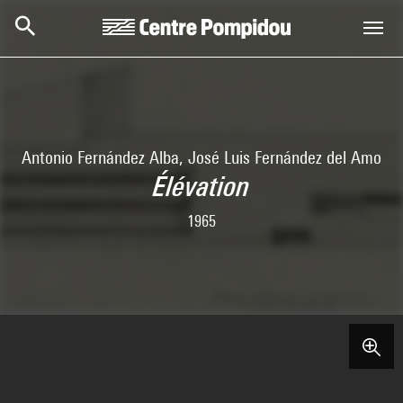
Aller au contenu principal
Centre Pompidou
Antonio Fernández Alba, José Luis Fernández del Amo
Élévation
1965