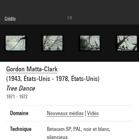
1/6
Crédits
Légende : Vue moniteur
© Adagp, Paris
Crédit photographique : Centre Pompidou, MNAM-CCI/Dist. GrandPalaisRmn
Réf. image : 4N94590
Diffusion image :
GrandPalaisRmnPhoto
Gordon Matta-Clark
(1943, États-Unis - 1978, États-Unis)
Tree Dance
1971 - 1972
Domaine
Nouveaux médias
|
Vidéo
Technique
Betacam SP, PAL, noir et blanc,
silencieux