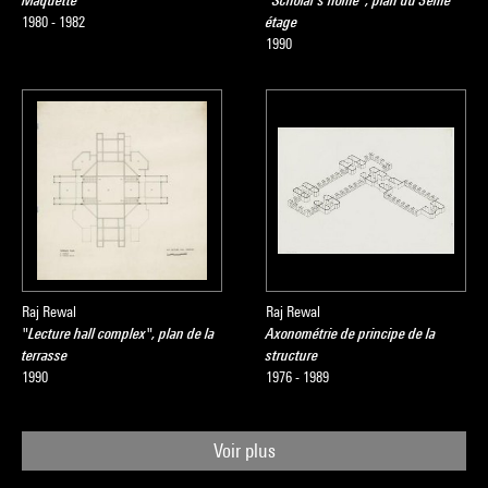
Maquette
"Scholar's home", plan du 3ème
1980 - 1982
étage
1990
Raj Rewal
Raj Rewal
"Lecture hall complex", plan de la
Axonométrie de principe de la
terrasse
structure
1990
1976 - 1989
Voir plus