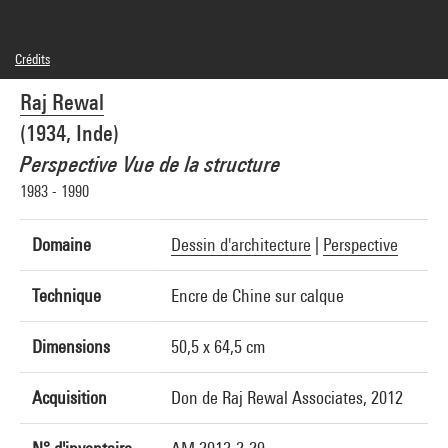
Crédits
© Raj Rewal
Raj Rewal
Crédit photographique : Centre Pompidou, MNAM-CCI/Audrey Laurans/Dist.
GrandPalaisRmn
(1934, Inde)
Réf. image : 4N29555
Diffusion image :
Perspective Vue de la structure
GrandPalaisRmnPhoto
1983 - 1990
Domaine
Dessin d'architecture
|
Perspective
Technique
Encre de Chine sur calque
Dimensions
50,5 x 64,5 cm
Acquisition
Don de Raj Rewal Associates, 2012