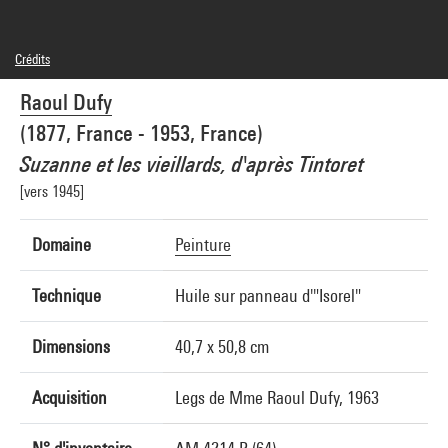
Crédits
Domaine public
Raoul Dufy
Crédit photographique : Centre Pompidou, MNAM-CCI/Jean-François Tomasian/Dist.
GrandPalaisRmn
(1877, France - 1953, France)
Réf. image : 4F00098 [2001 CX 0343]
Diffusion image :
Suzanne et les vieillards, d'après Tintoret
GrandPalaisRmnPhoto
[vers 1945]
Domaine
Peinture
Technique
Huile sur panneau d'"Isorel"
Dimensions
40,7 x 50,8 cm
Acquisition
Legs de Mme Raoul Dufy, 1963