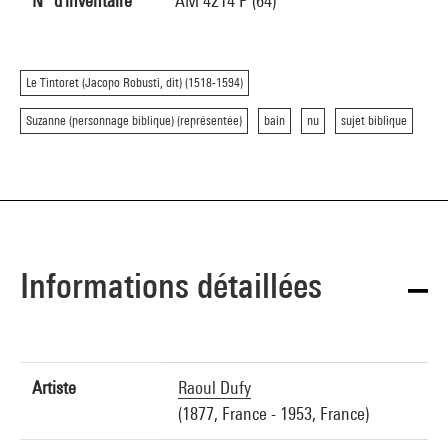
N° d'inventaire
AM 4214 P (64)
Le Tintoret (Jacopo Robusti, dit) (1518-1594)
Suzanne (personnage biblique) (représentée)
bain
nu
sujet biblique
Informations détaillées
Artiste
Raoul Dufy
(1877, France - 1953, France)