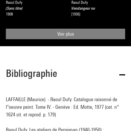
Raoul Dufy
Raoul Dufy
(Sans titre)
Vendangeur nu
1908
[1936]
Voir plus
Bibliographie
LAFFAILLE (Maurice). - Raoul Dufy. Catalogue raisonné de
l''oeuvre peint. Tome IV. - Genève : Ed. Motte, 1977 (cat. n°
1624 cit. et reprod. p. 179)
Raoul Dufy. Les ateliers de Perpignan (1940-1950) :