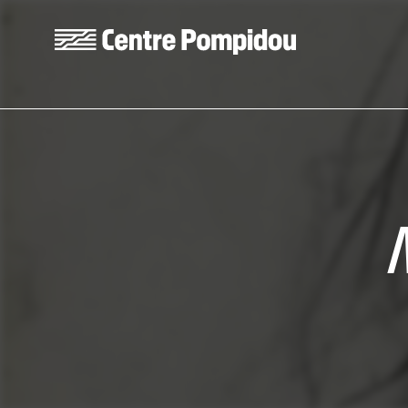
Aller au contenu principal
Centre Pompidou