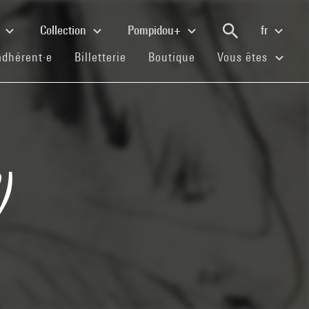
e
Collection
Pompidou+
fr
(current)
(current)
(current)
adhérent·e
Billetterie
Boutique
Vous êtes
)