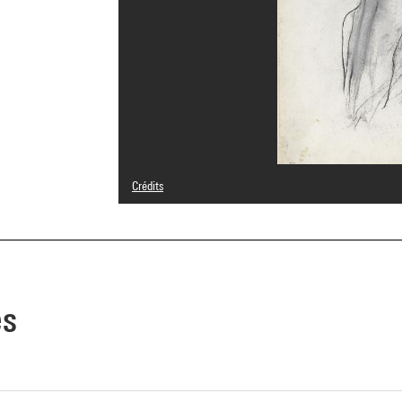
Crédits
© Adagp, Paris
Crédit photographique : André Morin/Dist. GrandPalaisRmn
Réf. image : 4L01682
Diffusion image :
GrandPalaisRmnPhoto
es