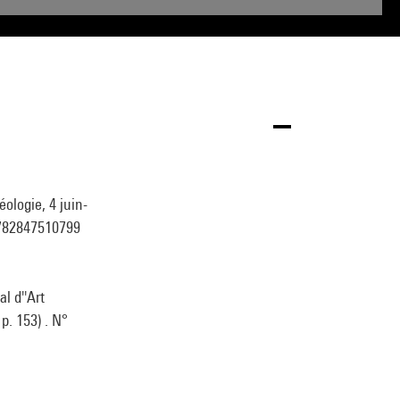
ologie, 4 juin-
 9782847510799
l d''Art
p. 153) . N°