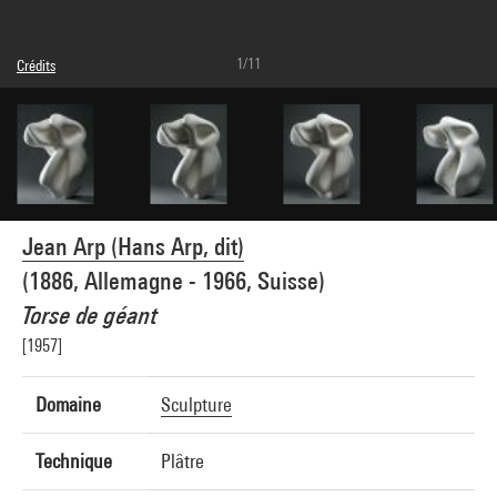
1/11
Crédits
Légende : Vue de 3/4
© Adagp, Paris
Crédit photographique : Centre Pompidou, MNAM-CCI/Adam Rzepka/Dist.
GrandPalaisRmn
Réf. image : 4N07676
Diffusion image :
GrandPalaisRmnPhoto
Jean Arp (Hans Arp, dit)
(1886, Allemagne - 1966, Suisse)
Torse de géant
[1957]
Domaine
Sculpture
Technique
Plâtre