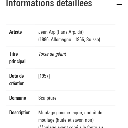
Informations détaillées
Artiste
Jean Arp (Hans Arp, dit)
(1886, Allemagne - 1966, Suisse)
Titre
Torse de géant
principal
Date de
[1957]
création
Domaine
Sculpture
Description
Moulage gomme-laqué, enduit de
moulage (huile et savon noir).
(Moulage ayant servi à la fonte au