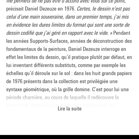
me permets de ne pas être d’accord avec vous sur ce point
,
précisait Daniel Dezeuze en 1976.
Certes, le dessin n’est pas
celui d’une main souveraine, dans un premier temps, j’ai mis
en évidence les dures limites du format qui sont une sorte de
dessin codifié que j’ai géré en rapport avec le vide. »
Pendant
les années Supports-Surfaces, années de déconstruction des
fondamentaux de la peinture, Daniel Dezeuze interroge en
effet les limites du dessin, qu’il pratique plutôt par défaut, en
lui inventant différents substituts, comme par exemple les
échelles qu’il déroule sur le sol : dans les huit grands papiers
de 1976 présents dans la collection est privilégiée une
syntaxe géométrique, où la grille domine. C’est pour lui une
période charnière, au cours de laquelle il redécouvre la
pratique du dessin sur un mode plus traditionnel, qui
Lire la suite
n’oblige «
à aucune prise de position
» ; il s’autorise
également le retour à l’usage du carnet, aux techniques de
l’encre, du crayon, du pastel et de la sanguine. Depuis,
Daniel Dezeuze se consacre régulièrement au dessin, le