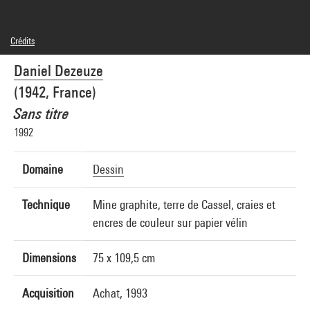
Crédits
© Adagp, Paris
Daniel Dezeuze
Crédit photographique : Centre Pompidou, MNAM-CCI/Adam Rzepka/Dist.
GrandPalaisRmn
(1942, France)
Réf. image : 4R11571 [1993 CX 0168]
Sans titre
1992
Domaine
Dessin
Technique
Mine graphite, terre de Cassel, craies et
encres de couleur sur papier vélin
Dimensions
75 x 109,5 cm
Acquisition
Achat, 1993