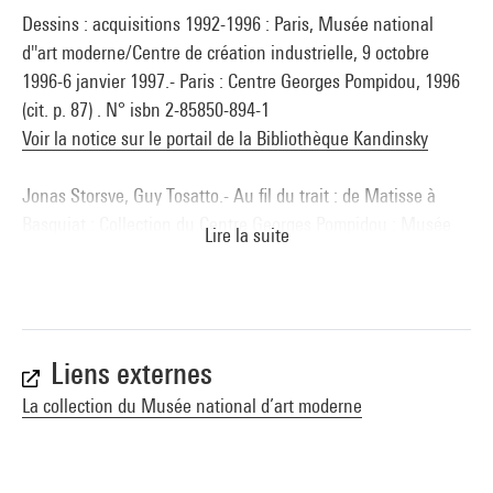
Dessins : acquisitions 1992-1996 : Paris, Musée national
d''art moderne/Centre de création industrielle, 9 octobre
1996-6 janvier 1997.- Paris : Centre Georges Pompidou, 1996
(cit. p. 87) . N° isbn 2-85850-894-1
Voir la notice sur le portail de la Bibliothèque Kandinsky
Jonas Storsve, Guy Tosatto.- Au fil du trait : de Matisse à
Basquiat : Collection du Centre Georges Pompidou : Musée
Lire la suite
national d’art moderne : Cabinet d’art graphique : Nîmes,
Carré d''art, Musée d''art contemporain de Nîmes, 26 juin-27
septembre 1998.- éditions du Centre Pompidou, éditions du
Musée d''art contemporain de Nîmes, 1998 (cit. et reprod. p.
32, cit. p. 153) . N° isbn 2-85850-960-3
Liens externes
Voir la notice sur le portail de la Bibliothèque Kandinsky
La collection du Musée national d’art moderne
Le dessin pour liberté : Daniel Dezeuze : Marseille, Galerie
Athanor, 02 février 2008-02 février 2009. - Saint-Julien Molin